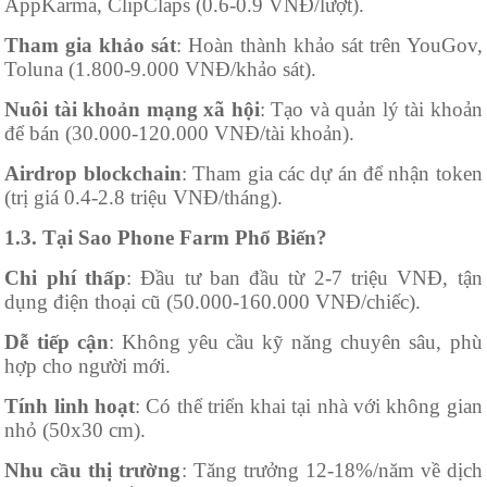
AppKarma, ClipClaps (0.6-0.9 VNĐ/lượt).
Tham gia khảo sát
: Hoàn thành khảo sát trên YouGov,
Toluna (1.800-9.000 VNĐ/khảo sát).
Nuôi tài khoản mạng xã hội
: Tạo và quản lý tài khoản
để bán (30.000-120.000 VNĐ/tài khoản).
Airdrop blockchain
: Tham gia các dự án để nhận token
(trị giá 0.4-2.8 triệu VNĐ/tháng).
1.3. Tại Sao Phone Farm Phổ Biến?
Chi phí thấp
: Đầu tư ban đầu từ 2-7 triệu VNĐ, tận
dụng điện thoại cũ (50.000-160.000 VNĐ/chiếc).
Dễ tiếp cận
: Không yêu cầu kỹ năng chuyên sâu, phù
hợp cho người mới.
Tính linh hoạt
: Có thể triển khai tại nhà với không gian
nhỏ (50x30 cm).
Nhu cầu thị trường
: Tăng trưởng 12-18%/năm về dịch