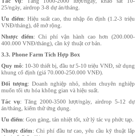
Tác vụ
: Tăng 1000-2000 lượt/ngày, khảo sát 10-
25/ngày, airdrop 3-8 dự án/tháng.
Ưu điểm
: Hiệu suất cao, thu nhập ổn định (1.2-3 triệu
VNĐ/tháng), dễ mở rộng.
Nhược điểm
: Chi phí vận hành cao hơn (200.000-
400.000 VNĐ/tháng), cần kỹ thuật cơ bản.
3.3. Phone Farm Tích Hợp Box
Quy mô
: 10-30 thiết bị, đầu tư 5-10 triệu VNĐ, sử dụng
khung cố định (giá 70.000-250.000 VNĐ).
Đối tượng
: Doanh nghiệp nhỏ, nhóm chuyên nghiệp
muốn tối ưu hóa không gian và hiệu suất.
Tác vụ
: Tăng 2000-3500 lượt/ngày, airdrop 5-12 dự
án/tháng, kiểm thử ứng dụng.
Ưu điểm
: Gọn gàng, tản nhiệt tốt, xử lý tác vụ phức tạp.
Nhược điểm
: Chi phí đầu tư cao, yêu cầu kỹ thuật lắp