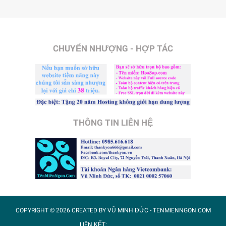
CHUYỂN NHƯỢNG - HỢP TÁC
THÔNG TIN LIÊN HỆ
COPYRIGHT ©
2026 CREATED BY
VŨ MINH ĐỨC
- TENMIENNGON.COM
LIÊN KẾT: