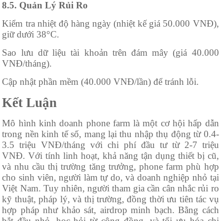
8.5. Quản Lý Rủi Ro
Kiểm tra nhiệt độ hàng ngày (nhiệt kế giá 50.000 VNĐ),
giữ dưới 38°C.
Sao lưu dữ liệu tài khoản trên đám mây (giá 40.000
VNĐ/tháng).
Cập nhật phần mềm (40.000 VNĐ/lần) để tránh lỗi.
Kết Luận
Mô hình kinh doanh phone farm là một cơ hội hấp dẫn
trong nền kinh tế số, mang lại thu nhập thụ động từ 0.4-
3.5 triệu VNĐ/tháng với chi phí đầu tư từ 2-7 triệu
VNĐ. Với tính linh hoạt, khả năng tận dụng thiết bị cũ,
và nhu cầu thị trường tăng trưởng, phone farm phù hợp
cho sinh viên, người làm tự do, và doanh nghiệp nhỏ tại
Việt Nam. Tuy nhiên, người tham gia cần cân nhắc rủi ro
kỹ thuật, pháp lý, và thị trường, đồng thời ưu tiên tác vụ
hợp pháp như khảo sát, airdrop minh bạch. Bằng cách
bắt đầu nhỏ, học hỏi từ cộng đồng, và tối ưu hóa chi