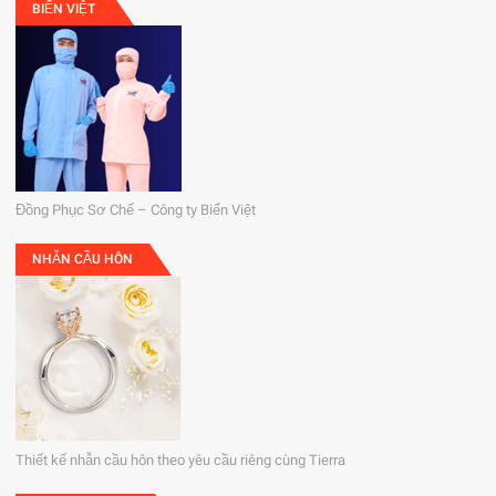
BIỂN VIỆT
Đồng Phục Sơ Chế – Công ty Biển Việt
NHẪN CẦU HÔN
Thiết kế nhẫn cầu hôn theo yêu cầu riêng cùng Tierra