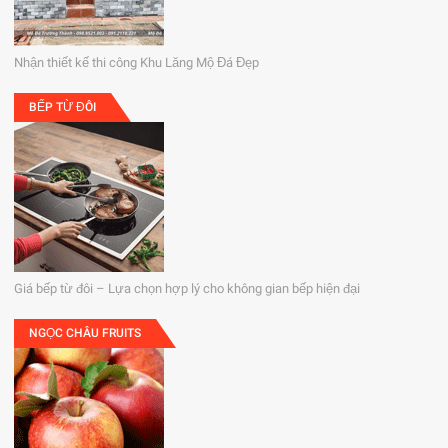
Nhận thiết kế thi công Khu Lăng Mộ Đá Đẹp
BẾP TỪ ĐÔI
Giá bếp từ đôi – Lựa chọn hợp lý cho không gian bếp hiện đại
NGỌC CHÂU FRUITS