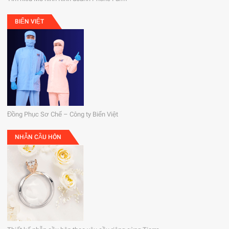
BIỂN VIỆT
Đồng Phục Sơ Chế – Công ty Biển Việt
NHẪN CẦU HÔN