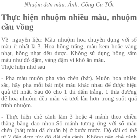
Nhuộm đơn mầu. Ảnh: Công Cụ TỐt
Thực hiện nhuộm nhiều màu, nhuộm
cầu vồng
Về nguyên liệu: Màu nhuộm hoa chuyên dụng với số
màu ít nhất là 3. Hoa hồng trắng, màu kem hoặc vàng
nhạt, hồng nhạt đều được. Không sử dụng hồng sẫm
màu như đỏ đậm, vàng đậm vì khó ăn màu.
Thực hiện như sau
- Pha màu muốn pha vào chén (bát). Muốn hoa nhiều
sắc, hãy pha mỗi bát một màu khác nhau để được hiệu
quả tốt nhất. Sau đó cho 1 thì dấm trắng, 1 thìa đường
để hoa nhuộm đều màu và tươi lâu hơn trong suốt quá
trình nhuộm.
- Thực hiện chẻ cành làm 3 hoặc 4 mảnh theo chiều
thẳng bằng dao nhọn.Số mảnh tương ứng với số màu
chén (bát) màu đã chuẩn bị ở bước trước. Độ dài có thể
từ 2 đến 4cm tùy độ dài của cành. Không nên chẻ cành