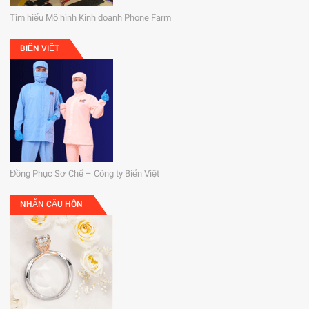
Tìm hiểu Mô hình Kinh doanh Phone Farm
BIỂN VIỆT
Đồng Phục Sơ Chế – Công ty Biển Việt
NHẪN CẦU HÔN