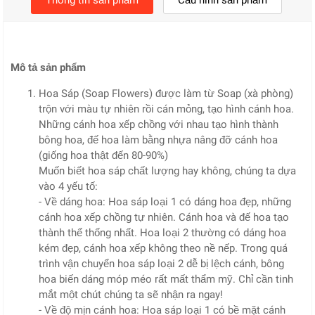
Mô tả sản phẩm
Hoa Sáp (Soap Flowers) được làm từ Soap (xà phòng)
trộn với màu tự nhiên rồi cán mỏng, tạo hình cánh hoa.
Những cánh hoa xếp chồng với nhau tạo hình thành
bông hoa, đế hoa làm bằng nhựa nâng đỡ cánh hoa
(giống hoa thật đến 80-90%)
Muốn biết hoa sáp chất lượng hay không, chúng ta dựa
vào 4 yếu tố:
- Về dáng hoa: Hoa sáp loại 1 có dáng hoa đẹp, những
cánh hoa xếp chồng tự nhiên. Cánh hoa và đế hoa tạo
thành thể thống nhất. Hoa loại 2 thường có dáng hoa
kém đẹp, cánh hoa xếp không theo nề nếp. Trong quá
trình vận chuyển hoa sáp loại 2 dễ bị lệch cánh, bông
hoa biến dáng móp méo rất mất thẩm mỹ. Chỉ cần tinh
mắt một chút chúng ta sẽ nhận ra ngay!
- Về độ mịn cánh hoa: Hoa sáp loại 1 có bề mặt cánh