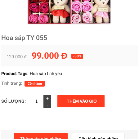
Hoa sáp TY 055
99.000 Đ
129.000 đ
-30%
Product Tags:
Hoa sáp tình yêu
Tình trạng:
Còn hàng
+
SỐ LƯỢNG:
THÊM VÀO GIỎ
-
Thông tin sản phẩm
Cấu hình sản phẩm