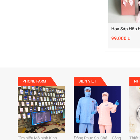
Hoa Sáp Hộp 
99.000 đ
PHONE FARM
BIỂN VIỆT
NH
Tìm hiểu Mô hình Kinh
Đồng Phục Sơ Chế – Công
Thiết