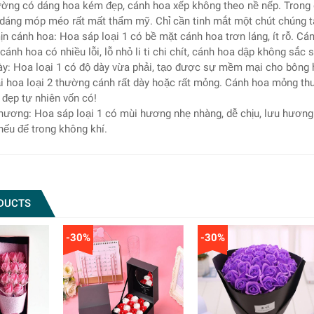
ường có dáng hoa kém đẹp, cánh hoa xếp không theo nề nếp. Trong q
 dáng móp méo rất mất thẩm mỹ. Chỉ cần tinh mắt một chút chúng ta
ịn cánh hoa: Hoa sáp loại 1 có bề mặt cánh hoa trơn láng, ít rỗ. C
cánh hoa có nhiều lỗi, lỗ nhỏ li ti chi chít, cánh hoa dập không sắc 
dày: Hoa loại 1 có độ dày vừa phải, tạo được sự mềm mại cho bông 
i hoa loại 2 thường cánh rất dày hoặc rất mỏng. Cánh hoa mỏng th
 đẹp tự nhiên vốn có!
hương: Hoa sáp loại 1 có mùi hương nhẹ nhàng, dễ chịu, lưu hương 
ếu để trong không khí.
DUCTS
-30%
-30%