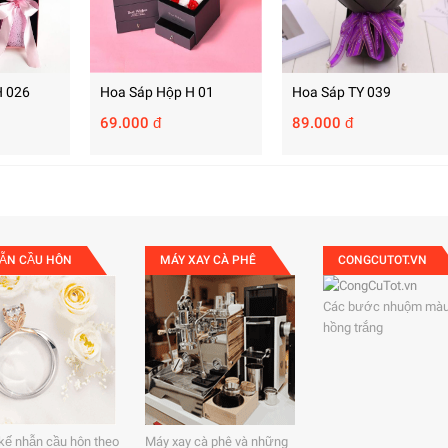
H 026
Hoa Sáp Hộp H 01
Hoa Sáp TY 039
69.000 đ
89.000 đ
ẪN CẦU HÔN
MÁY XAY CÀ PHÊ
CONGCUTOT.VN
Các bước nhuộm màu
hồng trắng
 kế nhẫn cầu hôn theo
Máy xay cà phê và những