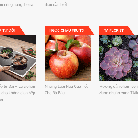
ầu riêng cùng Tierra
điều cần biết
P TỪ ĐÔI
NGỌC CHÂU FRUITS
TA FLORIST
ếp từ đôi – Lựa chọn
Những Loại Hoa Quả Tốt
Hướng dẫn chăm sen
ý cho không gian bếp
Cho Bà Bầu
đúng chuẩn cùng TAflo
ại