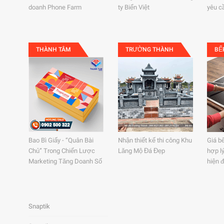
doanh Phone Farm
ty Biển Việt
yêu c
THÀNH TÂM
TRƯỜNG THÀNH
BẾ
Bao Bì Giấy - “Quân Bài
Nhận thiết kế thi công Khu
Giá b
Chủ” Trong Chiến Lược
Lăng Mộ Đá Đẹp
hợp l
Marketing Tăng Doanh Số
hiện đ
Snaptik