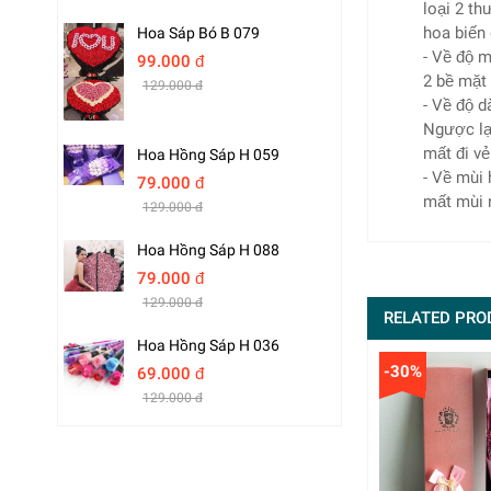
loại 2 th
hoa biến
Hoa Sáp Bó B 079
- Về độ m
99.000 đ
2 bề mặt 
129.000 đ
- Về độ 
Ngược lạ
mất đi vẻ
Hoa Hồng Sáp H 059
- Về mùi 
79.000 đ
mất mùi n
129.000 đ
Hoa Hồng Sáp H 088
79.000 đ
129.000 đ
RELATED PRO
Hoa Hồng Sáp H 036
-30%
69.000 đ
129.000 đ