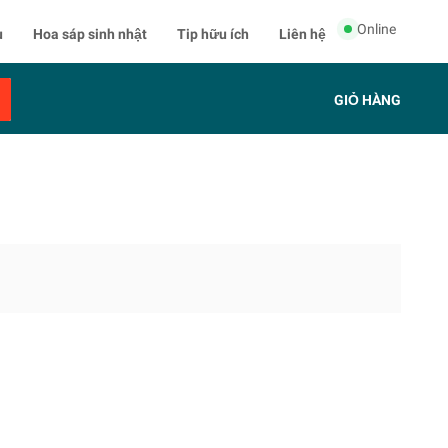
Online
u
Hoa sáp sinh nhật
Tip hữu ích
Liên hệ
GIỎ HÀNG