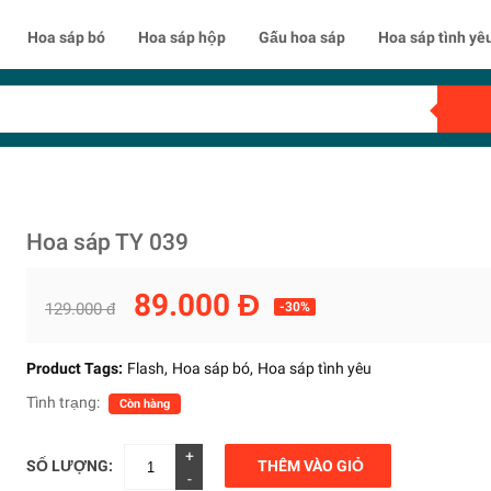
Hoa sáp bó
Hoa sáp hộp
Gấu hoa sáp
Hoa sáp tình yê
Hoa sáp TY 039
89.000 Đ
129.000 đ
-30%
Product Tags:
Flash
Hoa sáp bó
Hoa sáp tình yêu
Tình trạng:
Còn hàng
+
SỐ LƯỢNG:
THÊM VÀO GIỎ
-