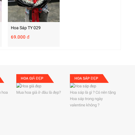
Hoa Sáp TY 029
69.000 đ
HOA GIẢ ĐẸP
HOA SÁP ĐẸP
 hoa
Mua hoa giả ở đâu là đẹp?
Hoa sáp là gì ? Có nên tặng
Hoa sáp trong ngày
valentine không ?