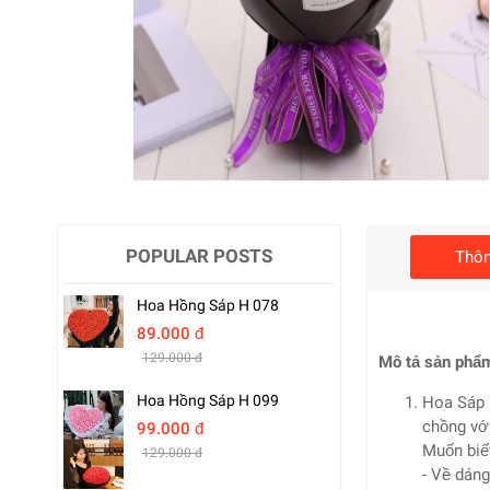
POPULAR POSTS
Thôn
Hoa Hồng Sáp H 078
89.000 đ
129.000 đ
Mô tả sản phẩ
Hoa Hồng Sáp H 099
Hoa Sáp 
chồng vớ
99.000 đ
Muốn biết
129.000 đ
- Về dáng