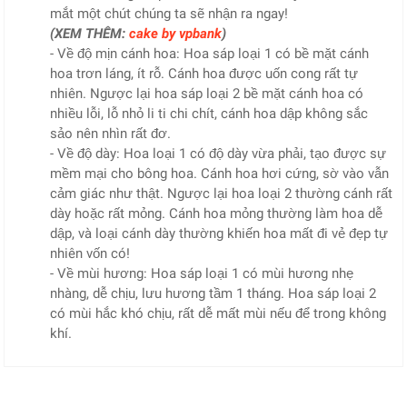
mắt một chút chúng ta sẽ nhận ra ngay!
(XEM THÊM:
cake by vpbank
)
- Về độ mịn cánh hoa: Hoa sáp loại 1 có bề mặt cánh
hoa trơn láng, ít rỗ. Cánh hoa được uốn cong rất tự
nhiên. Ngược lại hoa sáp loại 2 bề mặt cánh hoa có
nhiều lỗi, lỗ nhỏ li ti chi chít, cánh hoa dập không sắc
sảo nên nhìn rất đơ.
- Về độ dày: Hoa loại 1 có độ dày vừa phải, tạo được sự
mềm mại cho bông hoa. Cánh hoa hơi cứng, sờ vào vẫn
cảm giác như thật. Ngược lại hoa loại 2 thường cánh rất
dày hoặc rất mỏng. Cánh hoa mỏng thường làm hoa dễ
dập, và loại cánh dày thường khiến hoa mất đi vẻ đẹp tự
nhiên vốn có!
- Về mùi hương: Hoa sáp loại 1 có mùi hương nhẹ
nhàng, dễ chịu, lưu hương tầm 1 tháng. Hoa sáp loại 2
có mùi hắc khó chịu, rất dễ mất mùi nếu để trong không
khí.