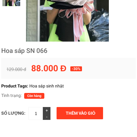
Hoa sáp SN 066
88.000 Đ
129.000 đ
-30%
Product Tags:
Hoa sáp sinh nhật
Tình trạng:
Còn hàng
+
SỐ LƯỢNG:
THÊM VÀO GIỎ
-