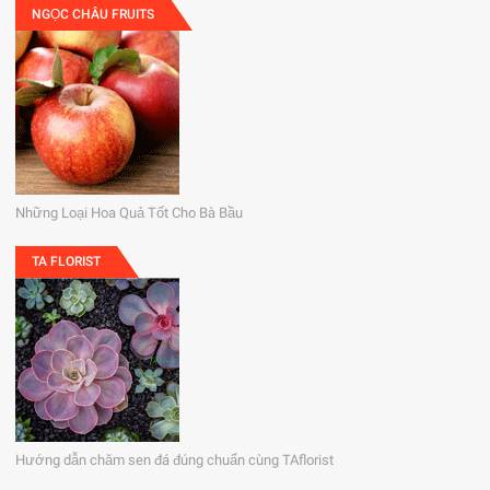
NGỌC CHÂU FRUITS
Những Loại Hoa Quả Tốt Cho Bà Bầu
TA FLORIST
Hướng dẫn chăm sen đá đúng chuẩn cùng TAflorist