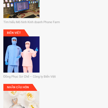
Tìm hiểu Mô hình Kinh doanh Phone Farm
BIỂN VIỆT
Đồng Phục Sơ Chế – Công ty Biển Việt
NHẪN CẦU HÔN