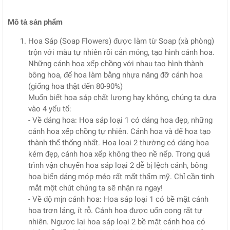
Mô tả sản phẩm
Hoa Sáp (Soap Flowers) được làm từ Soap (xà phòng)
trộn với màu tự nhiên rồi cán mỏng, tạo hình cánh hoa.
Những cánh hoa xếp chồng với nhau tạo hình thành
bông hoa, đế hoa làm bằng nhựa nâng đỡ cánh hoa
(giống hoa thật đến 80-90%)
Muốn biết hoa sáp chất lượng hay không, chúng ta dựa
vào 4 yếu tố:
- Về dáng hoa: Hoa sáp loại 1 có dáng hoa đẹp, những
cánh hoa xếp chồng tự nhiên. Cánh hoa và đế hoa tạo
thành thể thống nhất. Hoa loại 2 thường có dáng hoa
kém đẹp, cánh hoa xếp không theo nề nếp. Trong quá
trình vận chuyển hoa sáp loại 2 dễ bị lệch cánh, bông
hoa biến dáng móp méo rất mất thẩm mỹ. Chỉ cần tinh
mắt một chút chúng ta sẽ nhận ra ngay!
- Về độ mịn cánh hoa: Hoa sáp loại 1 có bề mặt cánh
hoa trơn láng, ít rỗ. Cánh hoa được uốn cong rất tự
nhiên. Ngược lại hoa sáp loại 2 bề mặt cánh hoa có