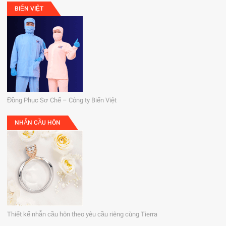
BIỂN VIỆT
Đồng Phục Sơ Chế – Công ty Biển Việt
NHẪN CẦU HÔN
Thiết kế nhẫn cầu hôn theo yêu cầu riêng cùng Tierra