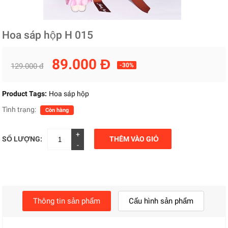
Hoa sáp hộp H 015
89.000 Đ
129.000 đ
-30%
Product Tags:
Hoa sáp hộp
Tình trạng:
Còn hàng
+
SỐ LƯỢNG:
THÊM VÀO GIỎ
-
Thông tin sản phẩm
Cấu hình sản phẩm