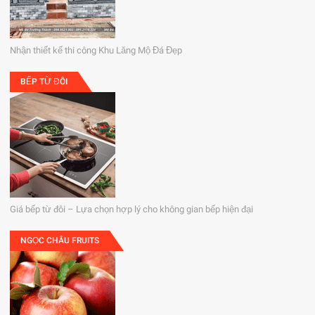
Nhận thiết kế thi công Khu Lăng Mộ Đá Đẹp
BẾP TỪ ĐÔI
Giá bếp từ đôi – Lựa chọn hợp lý cho không gian bếp hiện đại
NGỌC CHÂU FRUITS